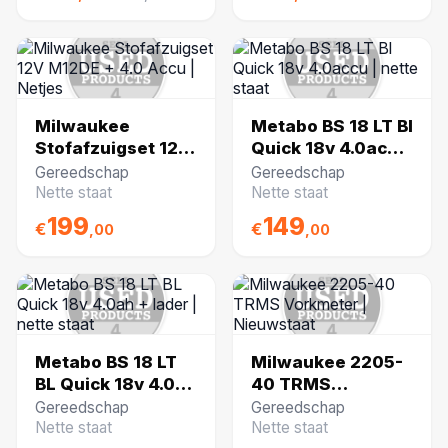
Milwaukee
Metabo BS 18 LT Bl
Stofafzuigset 12V
Quick 18v 4.0accu
M12DE + 4.0 Accu |
| nette staat
Gereedschap
Gereedschap
Netjes
Nette staat
Nette staat
199
149
€
€
,00
,00
Metabo BS 18 LT
Milwaukee 2205-
BL Quick 18v 4.0ah
40 TRMS
+ lader | nette
Vorkmeter |
Gereedschap
Gereedschap
staat
Nieuwstaat
Nette staat
Nette staat