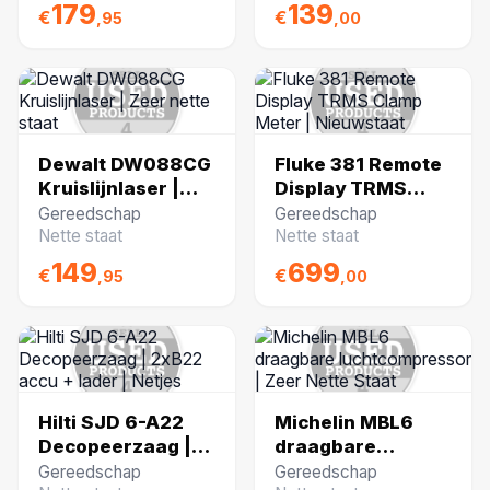
179
139
€
€
,95
,00
Dewalt DW088CG
Fluke 381 Remote
Kruislijnlaser |
Display TRMS
Zeer nette staat
Clamp Meter |
Gereedschap
Gereedschap
Nieuwstaat
Nette staat
Nette staat
149
699
€
€
,95
,00
Hilti SJD 6-A22
Michelin MBL6
Decopeerzaag |
draagbare
2xB22 accu +
luchtcompressor |
Gereedschap
Gereedschap