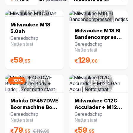
Milwaukee M18
Milwaukee M18 BI
5.0ah
Bandencompressor
Gereedschap
| netjes
Nette staat
Gereedschap
Nette staat
59
129
€
€
,95
,00
−33%
Makita DF457DWE
Milwaukee C12C
Boormachine Body
Acculader + M12
+ Lader | Zeer
4.0Ah Accu | Nette
Gereedschap
Gereedschap
nette staat
staat
Nette staat
Nette staat
79
59
€
€
,95
,95
€ 119,00