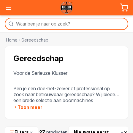
Home
›
Gereedschap
Gereedschap
Voor de Serieuze Klusser
Ben je een doe-het-zelver of professional op
zoek naar betrouwbaar gereedschap? Wij bieden
een brede selectie aan boormachines,
handgereedschap en meer voor een fractie van
Toon meer
de nieuwprijs. Al onze gereedschappen zijn
getest op kwaliteit en worden geleverd met
garantie, zodat je altijd verzekerd bent van een
Sorteren
betrouwbare keuze.
Filters
27
producten