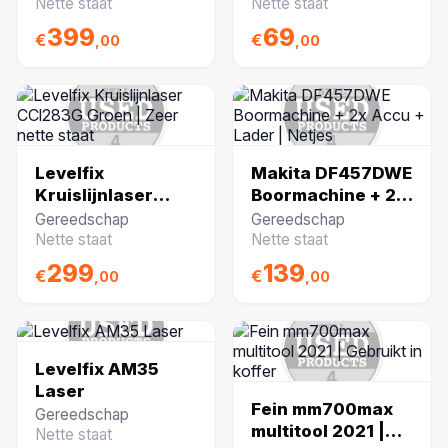
lader | Netjes
Zeer Nette Staat
Nette staat
Nette staat
399
69
€
€
,00
,00
Levelfix
Makita DF457DWE
Kruislijnlaser
Boormachine + 2x
CCl283G Groen |
Accu + Lader |
Gereedschap
Gereedschap
Zeer nette staat
Netjes
Nette staat
Nette staat
299
139
€
€
,00
,00
Levelfix AM35
Laser
Fein mm700max
Gereedschap
multitool 2021 |
Nette staat