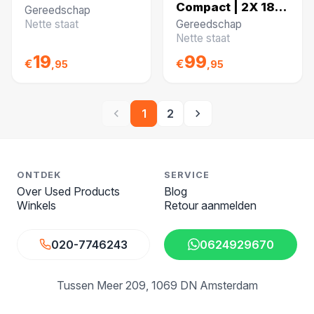
Compact | 2X 18v
staat
Gereedschap
4.0ah | zonder
Nette staat
Gereedschap
lader | nette staat
Nette staat
19
99
€
€
,95
,95
1
2
ONTDEK
SERVICE
Over Used Products
Blog
Winkels
Retour aanmelden
020-7746243
0624929670
Tussen Meer 209
1069 DN Amsterdam