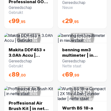
Professional GOP
laserthermometer
Gereedschap
30-28 Multitool |
| NIEUW
Gereedschap
Nieuw
Nette staat
Gebruikt
99
29
€
€
,95
,95
Makita DDF453 +
benning mm3
3.0Ah Accu |
multimeter | in
Gebruikt
nieuwstaat
Gereedschap
Gereedschap
Gebruikt
Nette staat
89
69
€
€
,00
,99
Proffesional Air
Wurth BS 18-a
Brush Kit | in nette